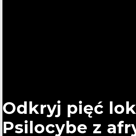
Odkryj pięć l
Psilocybe z af