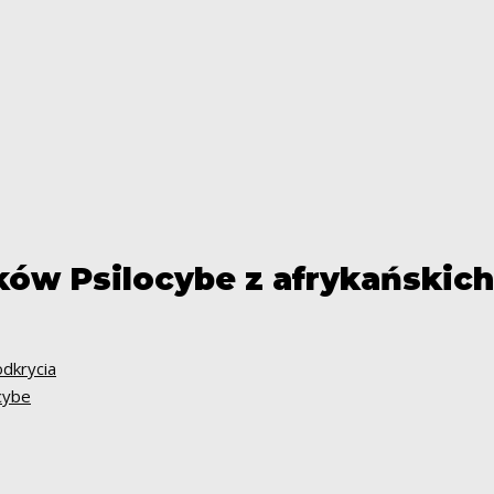
nków Psilocybe z afrykańskic
odkrycia
cybe