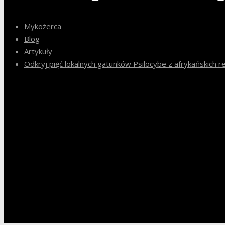
Mykożerca
Blog
Artykuły
Odkryj pięć lokalnych gatunków Psilocybe z afrykańskich 