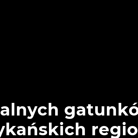
okalnych gatunk
rykańskich reg