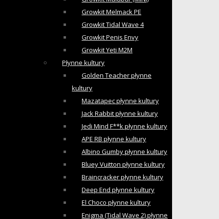
Growkit Melmack PE
Growkit Tidal Wave 4
Growkit Penis Envy
Growkit Yeti M2M
Płynne kultury
Golden Teacher płynne
kultury
Mazatapec płynne kultury
Jack Rabbit płynne kultury
Jedi Mind F**k płynne kultury
APE RB płynne kultury
Albino Gumby płynne kultury
Bluey Vuitton płynne kultury
Braincracker płynne kultury
Deep End płynne kultury
El Choco płynne kultury
Enigma (Tidal Wave 2) płynne