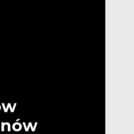
ów
ionów