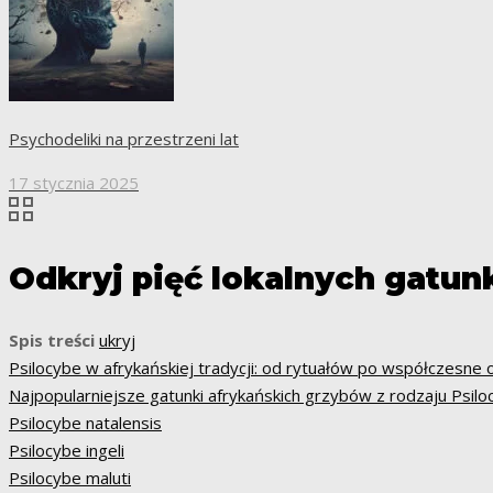
Psychodeliki na przestrzeni lat
17 stycznia 2025
Odkryj pięć lokalnych gatu
Spis treści
ukryj
Psilocybe w afrykańskiej tradycji: od rytuałów po współczesne 
Najpopularniejsze gatunki afrykańskich grzybów z rodzaju Psilo
Psilocybe natalensis
Psilocybe ingeli
Psilocybe maluti