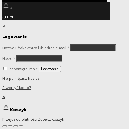
0
0,00 zł
✕
Logowanie
Nazwa użytkownika lub adres e-mail
*
Hasło
*
Zapamiętaj mnie
Logowanie
Nie pamiętasz hasła?
Stworzyć konto?
✕
Koszyk
Przejdź do płatności
Zobacz koszyk