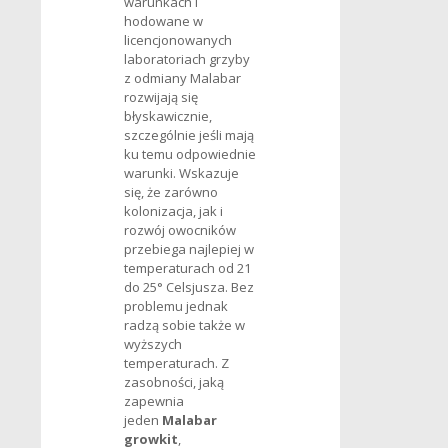
warunkach i
hodowane w
licencjonowanych
laboratoriach grzyby
z odmiany Malabar
rozwijają się
błyskawicznie,
szczególnie jeśli mają
ku temu odpowiednie
warunki. Wskazuje
się, że zarówno
kolonizacja, jak i
rozwój owocników
przebiega najlepiej w
temperaturach od 21
do 25° Celsjusza. Bez
problemu jednak
radzą sobie także w
wyższych
temperaturach. Z
zasobności, jaką
zapewnia
jeden
Malabar
growkit
,