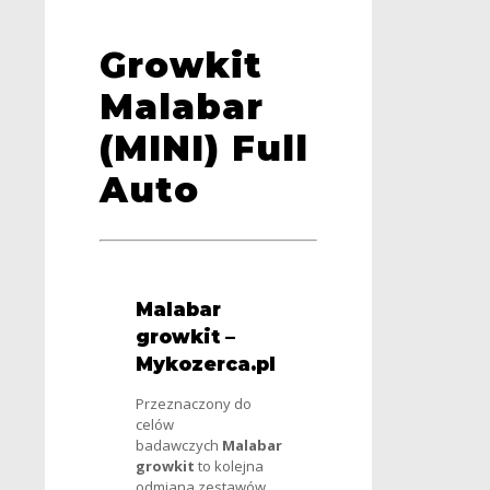
Growkit
Malabar
(MINI) Full
Auto
Malabar
growkit –
Mykozerca.pl
Przeznaczony do
celów
badawczych
Malabar
growkit
to kolejna
odmiana zestawów