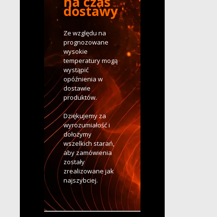
na czas
dostawy
Ze względu na
prognozowane
wysokie
temperatury mogą
wystąpić
opóźnienia w
dostawie
produktów.
Dziękujemy za
wyrozumiałość i
dołożymy
wszelkich starań,
aby zamówienia
zostały
zrealizowane jak
najszybciej.