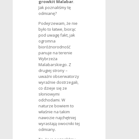
growkit Malabar
.
Jak poznaliśmy tę
odmianę?
Podejrzewam, że nie
było to łatwe, biorąc
pod uwagę fakt, jak
ogromna
bioróżnorodność
panuje na terenie
Wybrzeża
Malabarskiego. Z
drugiej strony –
uważni obserwatorzy
wyraźnie dostrzegali,
co dzieje się ze
słoniowymi
odchodami. W
naturze bowiem to
właśnie na takim
nawozie najchętniej
wyrastają owocniki tej
odmiany.