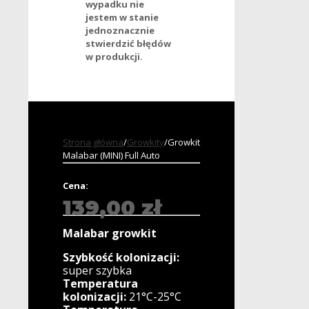
wypadku nie
jestem w stanie
jednoznacznie
stwierdzić błędów
w produkcji.
Strona główna
/
Growkity
/
Growkit
Malabar (MINI) Full Auto
Cena:
139,00
zł
Malabar
growkit
Szybkość kolonizacji:
super szybka
Temperatura
kolonizacji:
21°C-25°C