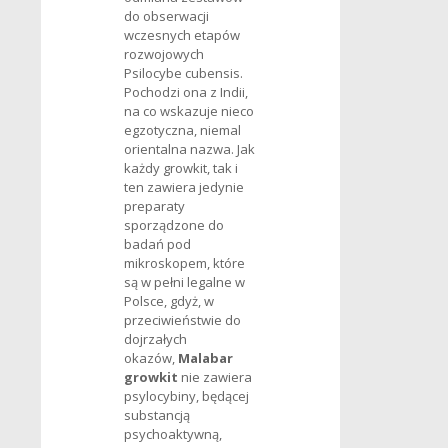
do obserwacji
wczesnych etapów
rozwojowych
Psilocybe cubensis.
Pochodzi ona z Indii,
na co wskazuje nieco
egzotyczna, niemal
orientalna nazwa. Jak
każdy growkit, tak i
ten zawiera jedynie
preparaty
sporządzone do
badań pod
mikroskopem, które
są w pełni legalne w
Polsce, gdyż, w
przeciwieństwie do
dojrzałych
okazów,
Malabar
growkit
nie zawiera
psylocybiny, będącej
substancją
psychoaktywną,