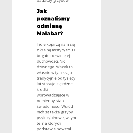
badaczy grzybów.
Jak
poznaliśmy
odmianę
Malabar?
Indie kojarzą nam się
z krainą mistycyzmu i
bogato rozwiniętej
duchowości. Nic
dziwnego. Wszak to
właśnie w tym kraju
tradycyjnie od tysięcy
lat stosuje się różne
środki
wprowadzające w
odmienny stan
świadomości. Wśród
nich są także grzyby
psylocybinowe, w tym
te, na których
podstawie powstał