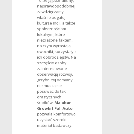
To, że ją poznaliśmy,
najprawdopodobniej
zawdzięczamy
właśnie bogatej
kulturze Indii, a także
społecznościom
lokalnym, które –
niezrażone faktem,
na czym wyrastają
owocniki, korzystały z
ich dobrodziejstw. Na
szczęście osoby
zainteresowane
obserwacją rozwoju
grzybni tej odmiany
nie muszą się
posuwać do tak
drastycznych
środków.
Malabar
Growkit Full Auto
pozwala komfortowo
uzyskać szeroki
materiał badawczy.