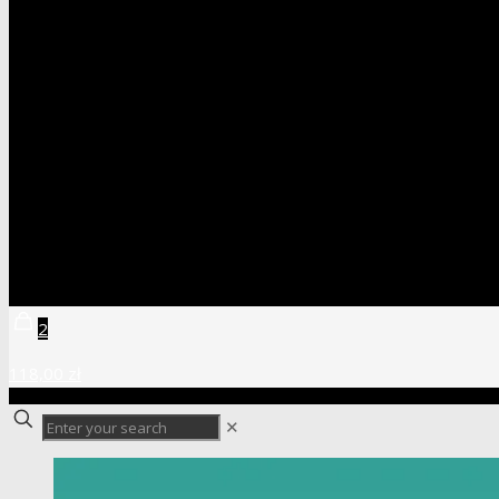
2
118,00 zł
✕