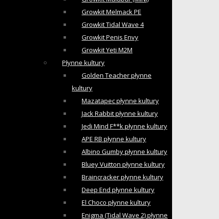
Growkit Melmack PE
Growkit Tidal Wave 4
Growkit Penis Envy
Growkit Yeti M2M
Płynne kultury
Golden Teacher płynne
kultury
Mazatapec płynne kultury
Jack Rabbit płynne kultury
Jedi Mind F**k płynne kultury
APE RB płynne kultury
Albino Gumby płynne kultury
Bluey Vuitton płynne kultury
Braincracker płynne kultury
Deep End płynne kultury
El Choco płynne kultury
Enigma (Tidal Wave 2) płynne