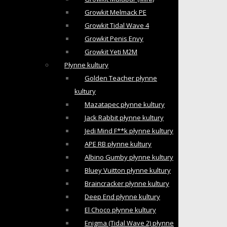
Growkit Melmack PE
Growkit Tidal Wave 4
Growkit Penis Envy
Growkit Yeti M2M
Płynne kultury
Golden Teacher płynne
kultury
Mazatapec płynne kultury
Jack Rabbit płynne kultury
Jedi Mind F**k płynne kultury
APE RB płynne kultury
Albino Gumby płynne kultury
Bluey Vuitton płynne kultury
Braincracker płynne kultury
Deep End płynne kultury
El Choco płynne kultury
Enigma (Tidal Wave 2) płynne