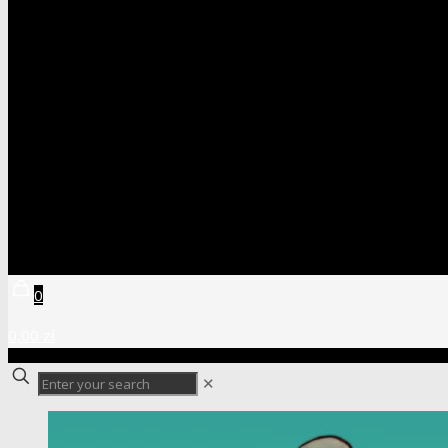
0
0,00 zł
✕