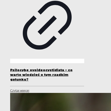
Psilocybe ovoideocystidiata – co
warto wiedzieć o tym rzadkim
gatunku?
Czytaj więcej