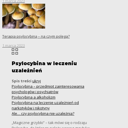
1 marca 2023
Terapia psylocybiną – na czym polega?
1 marca 2023
Psylocybina w leczeniu
uzależnień
Spis treści
ukryj
Psylocybina – przedmiot zainteresowania
psychologów i psychiatrów
Psylocybina a alkoholizm
Psylocybina na leczenie uzależnień od
narkotyków i nikotyny
Ale… czy psylocybina nie uzależnia?
„Magiczne grzybki” – tak mówi się o rodzaju