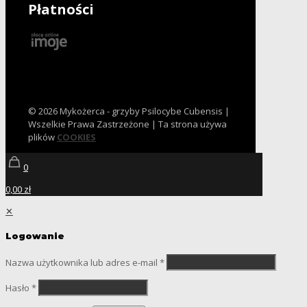
Płatności
© 2026 Mykożerca - grzyby Psilocybe Cubensis |
Wszelkie Prawa Zastrzeżone | Ta strona używa
plików
COOKIES
0
0,00 zł
✕
Logowanie
Nazwa użytkownika lub adres e-mail
*
Hasło
*