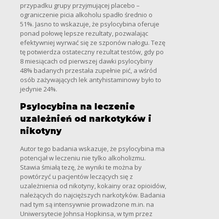
przypadku grupy przyjmującej placebo –
ograniczenie picia alkoholu spadło średnio o
51%. Jasno to wskazuje, że psylocybina oferuje
ponad połowę lepsze rezultaty, pozwalając
efektywniej wyrwać się ze szponów nałogu. Tezę
tę potwierdza ostateczny rezultat testów, gdy po
8 miesiącach od pierwszej dawki psylocybiny
48% badanych przestała zupełnie pić, a wśród
osób zażywających lek antyhistaminowy było to
jedynie 24%.
Psylocybina na leczenie
uzależnień od narkotyków i
nikotyny
Autor tego badania wskazuje, że psylocybina ma
potencjał w leczeniu nie tylko alkoholizmu.
Stawia śmiałą tezę, że wyniki te można by
powtórzyć u pacjentów leczących się z
uzależnienia od nikotyny, kokainy oraz opioidów,
należących do najcięższych narkotyków. Badania
nad tym są intensywnie prowadzone m.in. na
Uniwersytecie Johnsa Hopkinsa, w tym przez