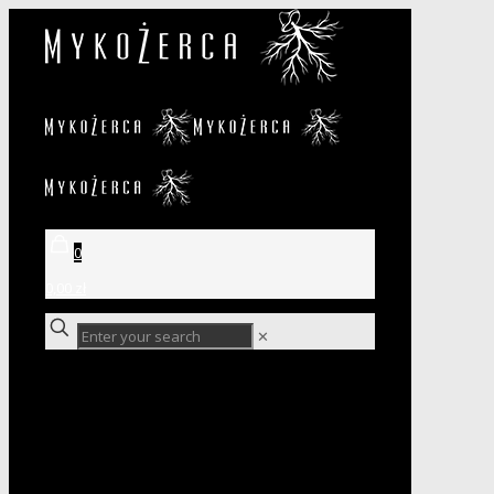
0
0,00 zł
✕