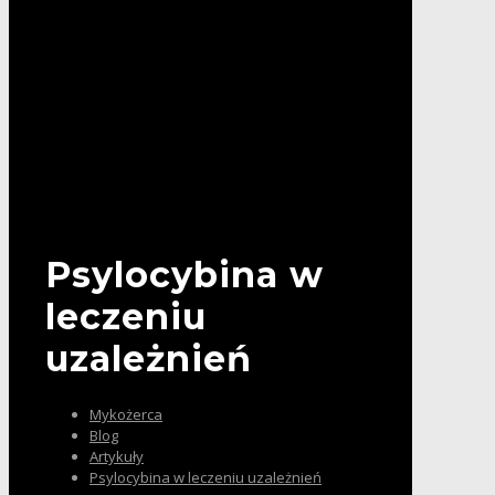
Psylocybina w
leczeniu
uzależnień
Mykożerca
Blog
Artykuły
Psylocybina w leczeniu uzależnień