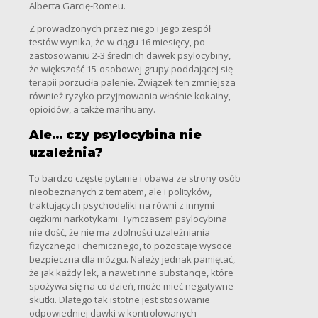
Alberta Garcię-Romeu.
Z prowadzonych przez niego i jego zespół
testów wynika, że w ciągu 16 miesięcy, po
zastosowaniu 2-3 średnich dawek psylocybiny,
że większość 15-osobowej grupy poddającej się
terapii porzuciła palenie. Związek ten zmniejsza
również ryzyko przyjmowania właśnie kokainy,
opioidów, a także marihuany.
Ale… czy psylocybina nie
uzależnia?
To bardzo częste pytanie i obawa ze strony osób
nieobeznanych z tematem, ale i polityków,
traktujących psychodeliki na równi z innymi
ciężkimi narkotykami. Tymczasem psylocybina
nie dość, że nie ma zdolności uzależniania
fizycznego i chemicznego, to pozostaje wysoce
bezpieczna dla mózgu. Należy jednak pamiętać,
że jak każdy lek, a nawet inne substancje, które
spożywa się na co dzień, może mieć negatywne
skutki. Dlatego tak istotne jest stosowanie
odpowiedniej dawki w kontrolowanych