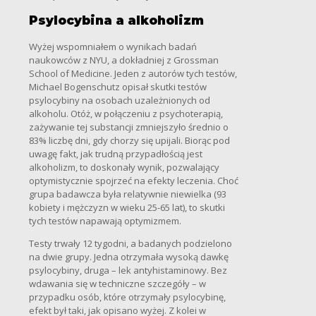
Psylocybina a alkoholizm
Wyżej wspomniałem o wynikach badań
naukowców z NYU, a dokładniej z Grossman
School of Medicine. Jeden z autorów tych testów,
Michael Bogenschutz opisał skutki testów
psylocybiny na osobach uzależnionych od
alkoholu. Otóż, w połączeniu z psychoterapią,
zażywanie tej substancji zmniejszyło średnio o
83% liczbę dni, gdy chorzy się upijali. Biorąc pod
uwagę fakt, jak trudną przypadłością jest
alkoholizm, to doskonały wynik, pozwalający
optymistycznie spojrzeć na efekty leczenia. Choć
grupa badawcza była relatywnie niewielka (93
kobiety i mężczyzn w wieku 25-65 lat), to skutki
tych testów napawają optymizmem.
Testy trwały 12 tygodni, a badanych podzielono
na dwie grupy. Jedna otrzymała wysoką dawkę
psylocybiny, druga – lek antyhistaminowy. Bez
wdawania się w techniczne szczegóły – w
przypadku osób, które otrzymały psylocybinę,
efekt był taki, jak opisano wyżej. Z kolei w