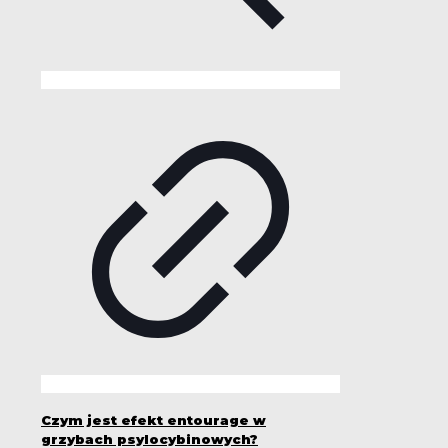
Czym jest efekt entourage w
grzybach psylocybinowych?