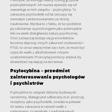
Psilocybe, do którego należy szereg grzybów
psylocybinowych. Ich nazwa wywodzi się od
zawartego w nich związku – psylocybiny. To
zakazany psychodelik od lat cieszący się
niemałym zainteresowaniem ze strony
naukowców. Wynika to z faktu, że ta i podobne
jej substancje są postrzegane jako potencjalne
leki na wiele dolegliwości natury psychicznej.
Choć zazwyczaj testuje się ją w kontekście
leczenia depresji, innych zaburzeń osobowości i
PTSD, to coraz więcej mówi się o tym, że może być
użyta do walki z alkoholizmem i innymi
uzależnieniami. Przeczytaj poniższy artykuł, by
dowiedzieć się więcej na ten temat.
Psylocybina – przedmiot
zainteresowania psychologów
i psychiatrów
Psylocybina to związek zbliżony budową do
serotoniny, dlatego jest odbierany m.in. przez jej
receptory. Jako psychodelik, została w połowie
XX wieku zakazana w ramach walki z
narkomanią, co wynikało z narkotykowych