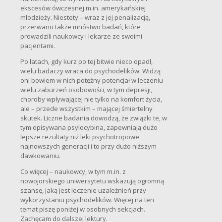
ekscesów ówczesnej m.in. amerykańskiej
młodzieży. Niestety – wraz z jej penalizacją,
przerwano także mnóstwo badań, które
prowadzili naukowcy i lekarze ze swoimi
pacjentami.
Po latach, gdy kurz po tej bitwie nieco opadł,
wielu badaczy wraca do psychodelików. Widzą
oni bowiem w nich potężny potencjał w leczeniu
wielu zaburzeń osobowości, w tym depresji,
choroby wpływającej nie tylko na komfort życia,
ale – przede wszystkim – mającej śmiertelny
skutek. Liczne badania dowodzą, że związki te, w
tym opisywana psylocybina, zapewniają dużo
lepsze rezultaty niż leki psychotropowe
najnowszych generacji i to przy dużo niższym
dawkowaniu.
Co więcej – naukowcy, w tym m.in. z
nowojorskiego uniwersytetu wskazują ogromną
szansę, jaką jest leczenie uzależnień przy
wykorzystaniu psychodelików. Więcej na ten
temat piszę poniżej w osobnych sekcjach.
Zachęcam do dalszej lektury.