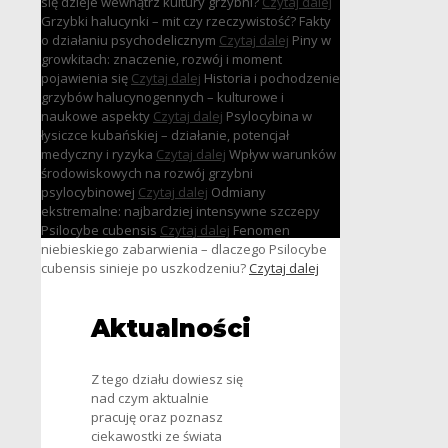
się dzieje wewnątrz kultury grzybni?
Czytaj dalej
Grzybki halucynki – mit czy rzeczywistość? Fakty
o działaniu psychodelicznym
Czytaj dalej
Piny w
growkitach: znaczenie, rozwój i moment
pojawienia się
Czytaj dalej
Historia i pochodzenie
grzybów halucynogennych – kulturowe i
naukowe aspekty
Czytaj dalej
Psylocybina w
łysiczce kubańskiej – działanie, potencjał
medyczny i ryzyka
Czytaj dalej
Wpływ warunków
środowiskowych na rozwój grzybni
psylocybinowej
Czytaj dalej
Odmiany
ekstremalne: najbardziej intensywne szczepy
Psilocybe cubensis
Czytaj dalej
Fenomen
niebieskiego zabarwienia – dlaczego Psilocybe
cubensis sinieje po uszkodzeniu?
Czytaj dalej
Aktualności
Z tego działu dowiesz się
nad czym aktualnie
pracuję oraz poznasz
ciekawostki ze świata