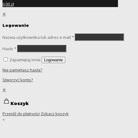
0,00 zł
✕
Logowanie
Nazwa użytkownika lub adres e-mail
*
Hasło
*
Zapamiętaj mnie
Logowanie
Nie pamiętasz hasła?
Stworzyć konto?
✕
Koszyk
Przejdź do płatności
Zobacz koszyk
×