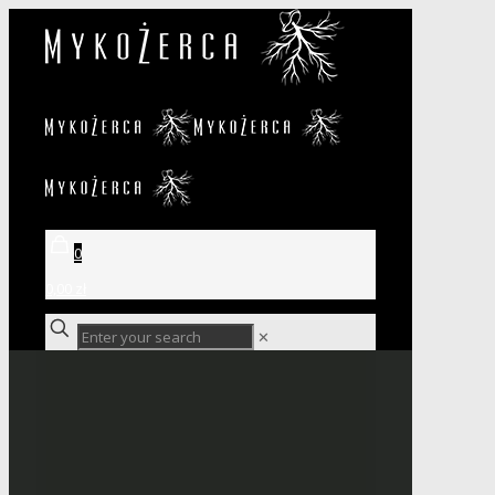
0
0,00 zł
✕