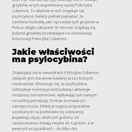
grzybów, w tym wspomniany wyżej Psilocybe
Cubensis. To właśnie w nich znajduje się
psylocybina. Należy jednak pamiętać, że
zarówno hodowlę, jak i sprzedaż tych grzybów w
Polsce objęto zakazem. W obrocie znajdują się
jedynie growkity pozwalające na obserwację
kolonizacji Psilocybe Cubensis.
Jakie właściwości
ma psylocybina?
Znajdujący się w owocnikach Psilocybe Cubensis
związek jest starannie badany przez licznych
naukowców. Wskazuje się, że psylocybina
oddziałuje na korę przedczołową i aktywuje
receptory serotoninowe, wpływając tym samym
na ludzką percepcję, funkcje poznawcze i
samopoczucie. Efekty przyjęcia preparatów
uzyskanych na podstawie tej substancji
pojawiają się po około pół godziny od
zastosowania i trwają zwykle do 6 godzin, a w
pewnych przypadkach – do kilku dni.