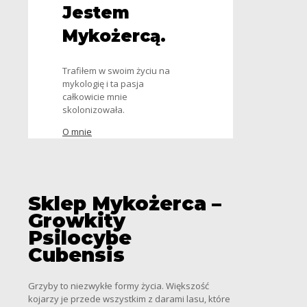
Jestem
Mykożercą.
Trafiłem w swoim życiu na
mykologię i ta pasja
całkowicie mnie
skolonizowała.
O mnie
Sklep Mykożerca –
Growkity
Psilocybe
Cubensis
Grzyby to niezwykłe formy życia. Większość
kojarzy je przede wszystkim z darami lasu, które