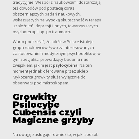
tradycyjnie. Wespół z naukowcami dostarczają
też dowodów pod postacią coraz
obszerniejszych badań naukowych,
wskazujących na wysoką skuteczność w terapii
uzależnień, depresji i innych, towarzyszących
psychoterapii np. po traumach.
Warto podkreślić, że także w Polsce istnieje
grupa naukowców żywo zainteresowanych
zastosowaniem medycznym psychodelików, w
tym specjaliści prowadzący badania nad
związkiem, jakim jest
psylocybina
. Na ten
moment jednak oferowane przez
sklep
Mykożerca growkity służą wyłącznie do
obserwacji pod mikroskopem.
Growkity
Psilocybe
Cubensis czyli
Magiczne grzyby
Na uwagę zasługuje również to, w jaki sposób