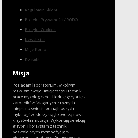
Regulamin Sklepu
Polityka Prywatności / RODO
Polityka Cookies
Newsletter
Moje Konto
Kontakt
Misja
Posiadam laboratorium, w którym
rozwijam swoje umięjętności i techniki
pracy mykologicznej. Hoduję grzybnię z
zarodników ściąganych z różnych
miejsc na świecie od najlepszych
mykologów, którzy ciągle tworzą nowe
krzyżówki i mutacje. Wykonuję selekcję
grzybni i korzystam z technik
pozwalających rozmnożyć ją w
nieograniczonej ilości. Przygotowuję