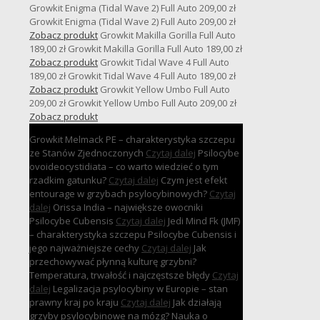
Growkit Enigma (Tidal Wave 2) Full Auto
209,00
zł
Growkit Enigma (Tidal Wave 2) Full Auto
209,00
zł
Zobacz produkt
Growkit Makilla Gorilla Full Auto
189,00
zł
Growkit Makilla Gorilla Full Auto
189,00
zł
Zobacz produkt
Growkit Tidal Wave 4 Full Auto
189,00
zł
Growkit Tidal Wave 4 Full Auto
189,00
zł
Zobacz produkt
Growkit Yellow Umbo Full Auto
209,00
zł
Growkit Yellow Umbo Full Auto
209,00
zł
Zobacz produkt
Growkit Melmack PE – charakterystyka szczepu
ze Stanów Zjednoczonych
Czytaj dalej
Psilocybe
ovoideocystidiata – co warto wiedzieć o tym
rzadkim gatunku?
Czytaj dalej
Czym jest efekt
entourage w grzybach psylocybinowych?
Czytaj
dalej
Orissa India – największe owocniki
Psilocybe Cubensis
Czytaj dalej
Jedi Mind Fk (JMF)
– charakterystyka szczepu Psilocybe Cubensis i
jego najważniejsze cechy
Czytaj dalej
Jak
przechowywać płynną kulturę grzybni?
Temperatura, trwałość i najczęstsze błędy
Czytaj
dalej
Legalizacja psylocybiny w Europie – stan
prawny kraj po kraju
Czytaj dalej
Jak działają
grzyby psylocybinowe na mózg? Nauka o