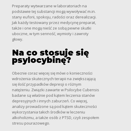
Preparaty wytwarzane w laboratoriach na
podstawie tej substancji mogą wywoływać m.in.
stany euforii, spokoju, radości oraz derealizacji.
Jak każdy testowany przez medycynę preparat,
także i one mogą nieść ze sobą pewne skutki
uboczne, w tym senność, wymioty i zawroty
głowy.
Na co stosuje się
psylocybinę?
Obecnie coraz więcej się mówi o konieczności
wdrożenia skutecznych terapii na zwiększającą
się ilość przypadków depresji o różnym
natężeniu. Związki zawarte w Psilocybe Cubensis
badane są właśnie pod kątem leczenia stanów
depresyjnych i innych zaburzeń. Co więcej,
analizy prowadzone są pod kątem skuteczności
wykorzystania takich środków w leczeniu
alkoholizmu, a także osób z PTSD, czyli zespołem
stresu pourazowego.