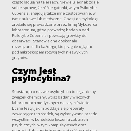
często lądują na talerzach. Niewielu jednak zdaje
sobie sprawę, że różne gatunki, w tym Psilocybe
Cubensis, znajdują także inne zastosowanie, w
tym naukowe lub medyczne. Z pasji do mykologii
zrodziło się prowadzone przez firmę Mykożerca
laboratorium, gdzie prowadzę badania nad
Psilocybe Cubensis i powstają growkity do
obserwacji. Stanowią one doskonałe
rozwiązanie dla każdego, kto pragnie oglądać
pod mikroskopem rozwój tych niezwykłych
grzybów.
Czym jest
psylocybina?
Substancja o nazwie psylocybina to organiczny
związek chemiczny, wciąż badany w licznych
laboratoriach medycznych na całym świecie.
Liczne testy, jakim poddaje się preparaty
zawierające ten środek, są wykonywane przede
wszystkim w kontekście leczenia zaburzeń
psychicznych, w tym kompulsywnych oraz
depresji. Substancję tę produkują różne rodzaje