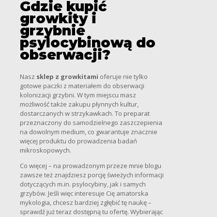
Gdzie kupić
growkity i
grzybnie
psylocybinową do
obserwacji?
Nasz
sklep z growkitami
oferuje nie tylko
gotowe paczki z materiałem do obserwacji
kolonizacji grzybni. W tym miejscu masz
możliwość także zakupu płynnych kultur,
dostarczanych w strzykawkach. To preparat
przeznaczony do samodzielnego zaszczepienia
na dowolnym medium, co gwarantuje znacznie
więcej produktu do prowadzenia badań
mikroskopowych.
Co więcej – na prowadzonym przeze mnie blogu
zawsze też znajdziesz porcję świeżych informacji
dotyczących m.in. psylocybiny, jak i samych
grzybów. Jeśli więc interesuje Cię amatorska
mykologia, chcesz bardziej zgłębić tę naukę –
sprawdź już teraz dostępną tu ofertę. Wybierając