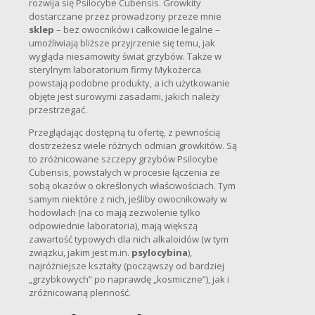
rozwija się Psilocybe Cubensis. Growkity
dostarczane przez prowadzony przeze mnie
sklep
– bez owocników i całkowicie legalne –
umożliwiają bliższe przyjrzenie się temu, jak
wygląda niesamowity świat grzybów. Także w
sterylnym laboratorium firmy Mykożerca
powstają podobne produkty, a ich użytkowanie
objęte jest surowymi zasadami, jakich należy
przestrzegać.
Przeglądając dostępną tu ofertę, z pewnością
dostrzeżesz wiele różnych odmian growkitów. Są
to zróżnicowane szczepy grzybów Psilocybe
Cubensis, powstałych w procesie łączenia ze
sobą okazów o określonych właściwościach. Tym
samym niektóre z nich, jeśliby owocnikowały w
hodowlach (na co mają zezwolenie tylko
odpowiednie laboratoria), mają większą
zawartość typowych dla nich alkaloidów (w tym
związku, jakim jest m.in.
psylocybina
),
najróżniejsze kształty (począwszy od bardziej
„grzybkowych” po naprawdę „kosmiczne”), jak i
zróżnicowaną plenność.