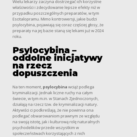
Wielu lekarzy zaczyna dostrzegać ich korzystne
właściwości i zdecydowanie lepsze efekty niż w
przypadku poszczególnych preparatów, w tym
Escitalopramu. Mimo kontrowersji, jakie budzi
psylocybina, pojawiają się coraz częściej głosy, że
preparaty na jej bazie staną się lekami już w 2024
roku.
Psylocybina –
oddolne inicjatywy
na rzecz
dopuszczenia
Na ten moment,
psylocybina
wciąż podlega
kryminalizacji. Jednak liczne ruchy na całym
świecie, w tym m.in. w Stanach Zjednoczonych,
działają na rzecz tzw. de kryminalizacji natury.
Aktywiści ci podkreślają, że nie powinna ona
podlegać obwarowaniom prawnym ze względu
na swoją istotę, jak i kulturową rolę naturalnych
psychodelików przede wszystkim w
społeczeństwach korzystających z nich