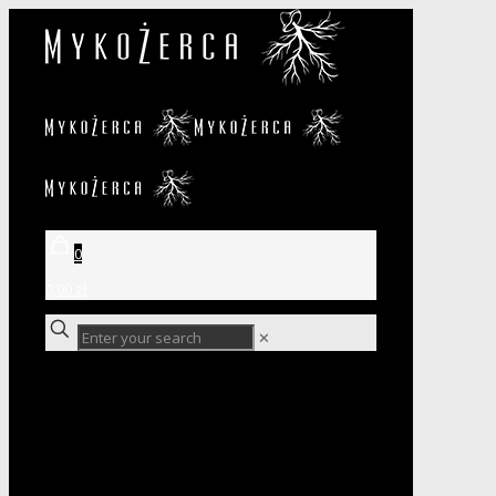
0
0,00 zł
✕