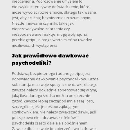
nieoceniona. Podróżowanie umysłem to
niezwykle intensywne doświadczenie, które
może wywołać różne emocje, dlatego tak ważne
jest, aby czuć się bezpiecznie i zrozumianym.
Niezdefiniowane czynniki, takie jak
nieprzewidywalne zdarzenia czy
niespodziewane reakcje, mogą wpłynąć na
przebieg tripu, dlatego warto mieć na uwadze
możliwość ich wystąpienia.
Jak prawidłowo dawkować
psychodeliki?
Podstawą bezpiecznego i udanego tripu jest
odpowiednie dawkowanie psychodelików. Każda
substancja ma swoje specyficzne dawki, dlatego
zawsze należy dokładnie zorientować się w tym,
jaką ilość danego środka można bezpiecznie
zażyć. Zawsze lepiej zacząć od mniejszej ilości,
szczególnie jeśli jesteś początkującym
użytkownikiem. Nie należy zwiększać dawki, jeśli
początkowo nie odczuwasz efektów –
psychodeliki często działają z opóźnieniem.
Zawsze dbaj o swoje bezpieczeństwo i zdrowie,