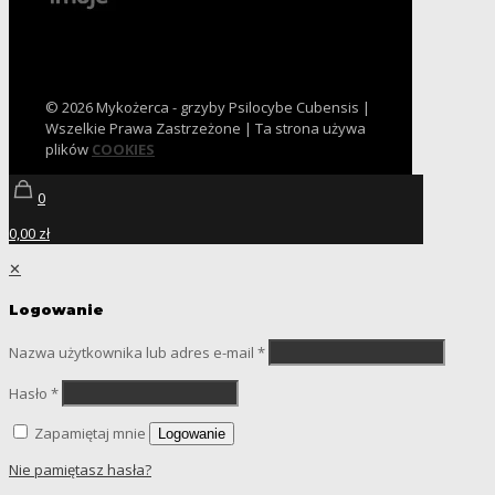
© 2026 Mykożerca - grzyby Psilocybe Cubensis |
Wszelkie Prawa Zastrzeżone | Ta strona używa
plików
COOKIES
0
0,00 zł
✕
Logowanie
Nazwa użytkownika lub adres e-mail
*
Hasło
*
Zapamiętaj mnie
Logowanie
Nie pamiętasz hasła?