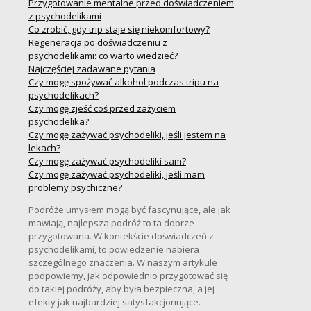
Przygotowanie mentalne przed doświadczeniem
z psychodelikami
Co zrobić, gdy trip staje się niekomfortowy?
Regeneracja po doświadczeniu z
psychodelikami: co warto wiedzieć?
Najczęściej zadawane pytania
Czy mogę spożywać alkohol podczas tripu na
psychodelikach?
Czy mogę zjeść coś przed zażyciem
psychodelika?
Czy mogę zażywać psychodeliki, jeśli jestem na
lekach?
Czy mogę zażywać psychodeliki sam?
Czy mogę zażywać psychodeliki, jeśli mam
problemy psychiczne?
Podróże umysłem mogą być fascynujące, ale jak
mawiają, najlepsza podróż to ta dobrze
przygotowana. W kontekście doświadczeń z
psychodelikami, to powiedzenie nabiera
szczególnego znaczenia. W naszym artykule
podpowiemy, jak odpowiednio przygotować się
do takiej podróży, aby była bezpieczna, a jej
efekty jak najbardziej satysfakcjonujące.