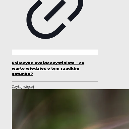
Psilocybe ovoideocystidiata – co
warto wiedzieć o tym rzadkim
gatunku?
Czytaj więcej