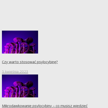
Czy warto stosować psylocybinę?
5 kwietnia 2023
Mikrodawkowanie psylocybiny – co musisz wiedzieć