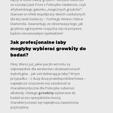
ze szczepu Jack Frost z Psilocybe natalensis, czyli
afrykańskiego gatunku „magicznych grzybów”!
Stanowi on efekt współpracy dwóch zasłużonych
dla tej nauki badaczy – Yoshiego Amano i Kilora
Diamonda. Gwarantuję, że obserwacja tego, jak
grzybnia agresywnie rozpycha się na pożywce,
będzie niesamowitym spektaklem!
Jak profesjonalne laby
mogłyby wybierać growkity do
badań?
Okej. Wiesz już, jakie paczki wzrostu są
odpowiednie dla amatorów i doświadczonych
mykologów… Jak zaś dobierają je laby? W tym
przypadku – z dużą dozą prawdopodobieństwa –
największe znaczenie ma zasobność w
charakterystyczne dla Psilocybe cubensis
alkaloidy. Dlatego
growkity
wybierane do
badań przez specjalistów muszą
charakteryzować się największą zawartością
psylocybiny.