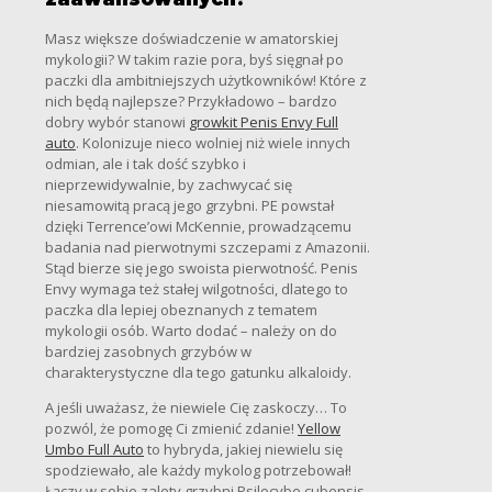
Masz większe doświadczenie w amatorskiej
mykologii? W takim razie pora, byś sięgnał po
paczki dla ambitniejszych użytkowników! Które z
nich będą najlepsze? Przykładowo – bardzo
dobry wybór stanowi
growkit Penis Envy Full
auto
. Kolonizuje nieco wolniej niż wiele innych
odmian, ale i tak dość szybko i
nieprzewidywalnie, by zachwycać się
niesamowitą pracą jego grzybni. PE powstał
dzięki Terrence’owi McKennie, prowadzącemu
badania nad pierwotnymi szczepami z Amazonii.
Stąd bierze się jego swoista pierwotność. Penis
Envy wymaga też stałej wilgotności, dlatego to
paczka dla lepiej obeznanych z tematem
mykologii osób. Warto dodać – należy on do
bardziej zasobnych grzybów w
charakterystyczne dla tego gatunku alkaloidy.
A jeśli uważasz, że niewiele Cię zaskoczy… To
pozwól, że pomogę Ci zmienić zdanie!
Yellow
Umbo Full Auto
to hybryda, jakiej niewielu się
spodziewało, ale każdy mykolog potrzebował!
Łączy w sobie zalety grzybni Psilocybe cubensis