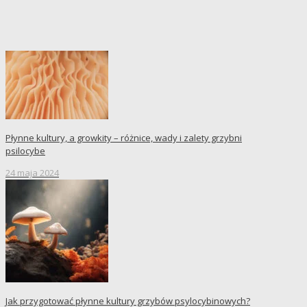
Płynne kultury, a growkity – różnice, wady i zalety grzybni
psilocybe
24 maja 2024
Jak przygotować płynne kultury grzybów psylocybinowych?