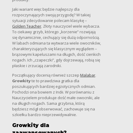
Jaki wariant więc będzie najlepszy dla
rozpoczynających swoją przygodę? W takiej
sytuacji zdecydowanie polecam klasykę –
Golden Teacher
. Złoty nauczyciel wiele wybacza.
To ciekawy grzyb, którego „korzenie” rozwijają
się dynamicznie, cechujący się dużą odpornością.
W labach odmiana ta wytwarza wiele owocników,
charakteryzujących się klasycznym wyglądem –
brązowymi kapeluszami na długich, dość cienkich
nogach. Ich „czapeczki”, gdy dojrzewają, robią się
płaskie i zrzucają zarodniki.
Początkujący docenią również szczep
Malabar
.
Growkity
te to prawdziwa gratka dla
poszukujących bardziej egzotycznych odmian.
Pochodzi ona bowiem z Indii. W porównaniu z
Nauczycielem produkuje dość małe owocniki, ale
na długich nogach. Sama grzybnia, którą
będziesz mógł obserwować, zachowuje się na
szkiełku bardzo nieprzewidywalnie.
Growkity dla
zaawansowanych?