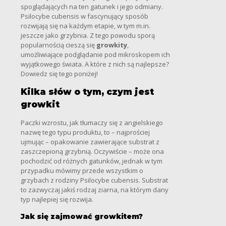
spoglądających na ten gatunek i jego odmiany.
Psilocybe cubensis w fascynujący sposób
rozwijają się na każdym etapie, w tym m.in.
jeszcze jako grzybnia. Z tego powodu sporą
popularnością cieszą się
growkity
,
umożliwiające podglądanie pod mikroskopem ich
wyjątkowego świata. A które z nich są najlepsze?
Dowiedz się tego poniżej!
Kilka słów o tym, czym jest
growkit
Paczki wzrostu, jak tłumaczy się z angielskiego
nazwę tego typu produktu, to – najprościej
ujmując – opakowanie zawierające substrat z
zaszczepioną grzybnią. Oczywiście – może ona
pochodzić od różnych gatunków, jednak w tym
przypadku mówimy przede wszystkim o
grzybach z rodziny Psilocybe cubensis. Substrat
to zazwyczaj jakiś rodzaj ziarna, na którym dany
typ najlepiej się rozwija.
Jak się zajmować growkitem?