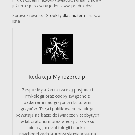
mikroskopem niezwykły świat tych organizmów –
już teraz postaw na jeden z ww. produktów!
Sprawdź również:
Growkity dla amatora
– nasza
lista
Redakcja Mykozerca.pl
Zespół Mykożerca tworzą pasjonaci
mykologii oraz osoby związane z
badaniami nad grzybnią i kulturami
grzybów. Treści publikowane na blogu
powstają na bazie doświadczeń zdobytych
w laboratorium oraz wiedzy z zakresu
biologii, mikrobiologii i nauk o
psychodelikach. Autorzy skupiają się na