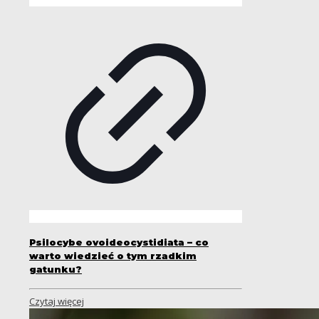
Psilocybe ovoideocystidiata – co
warto wiedzieć o tym rzadkim
gatunku?
Czytaj więcej