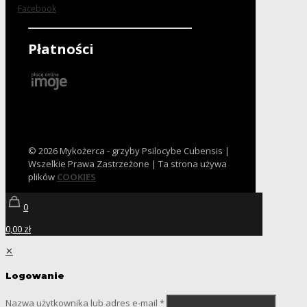
Facebook
Płatności
© 2026 Mykożerca - grzyby Psilocybe Cubensis |
Wszelkie Prawa Zastrzeżone | Ta strona używa
plików
COOKIES
0
0,00 zł
✕
Logowanie
Nazwa użytkownika lub adres e-mail
*