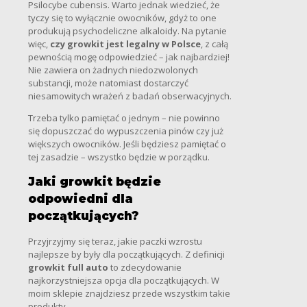
Psilocybe cubensis. Warto jednak wiedzieć, że
tyczy się to wyłącznie owocników, gdyż to one
produkują psychodeliczne alkaloidy. Na pytanie
więc,
czy growkit jest legalny w Polsce
, z całą
pewnością mogę odpowiedzieć – jak najbardziej!
Nie zawiera on żadnych niedozwolonych
substancji, może natomiast dostarczyć
niesamowitych wrażeń z badań obserwacyjnych.
Trzeba tylko pamiętać o jednym – nie powinno
się dopuszczać do wypuszczenia pinów czy już
większych owocników. Jeśli będziesz pamiętać o
tej zasadzie – wszystko będzie w porządku.
Jaki growkit będzie
odpowiedni dla
początkujących?
Przyjrzyjmy się teraz, jakie paczki wzrostu
najlepsze by były dla początkujących. Z definicji
growkit full auto
to zdecydowanie
najkorzystniejsza opcja dla początkujących. W
moim sklepie znajdziesz przede wszystkim takie
produkty.