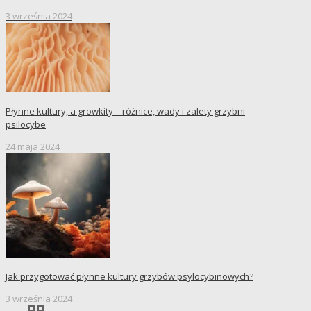
3 września 2024
Płynne kultury, a growkity – różnice, wady i zalety grzybni
psilocybe
24 maja 2024
Jak przygotować płynne kultury grzybów psylocybinowych?
3 września 2024