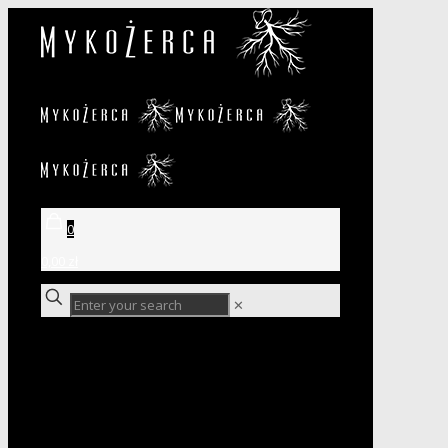
0
0,00 zł
✕