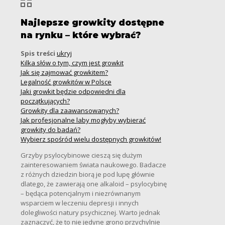
Najlepsze growkity dostępne
na rynku – które wybrać?
Spis treści
ukryj
Kilka słów o tym, czym jest growkit
Jak się zajmować growkitem?
Legalność growkitów w Polsce
Jaki growkit będzie odpowiedni dla
początkujących?
Growkity dla zaawansowanych?
Jak profesjonalne laby mogłyby wybierać
growkity do badań?
Wybierz spośród wielu dostępnych growkitów!
Grzyby psylocybinowe cieszą się dużym
zainteresowaniem świata naukowego. Badacze
z różnych dziedzin biorą je pod lupę głównie
dlatego, że zawierają one alkaloid – psylocybinę
– będąca potencjalnym i niezrównanym
wsparciem w leczeniu depresji i innych
dolegliwości natury psychicznej. Warto jednak
zaznaczyć, że to nie jedyne grono przychylnie