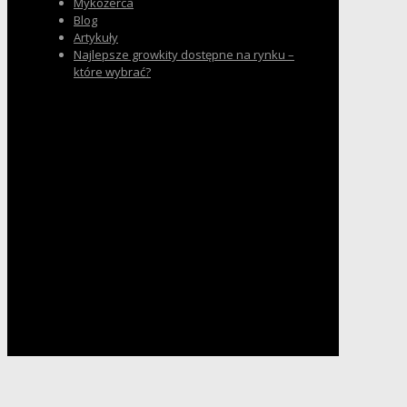
Mykożerca
Blog
Artykuły
Najlepsze growkity dostępne na rynku –
które wybrać?