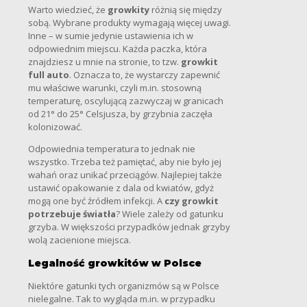
Warto wiedzieć, że
growkity
różnią się między
sobą. Wybrane produkty wymagają więcej uwagi.
Inne – w sumie jedynie ustawienia ich w
odpowiednim miejscu. Każda paczka, która
znajdziesz u mnie na stronie, to tzw.
growkit
full auto
. Oznacza to, że wystarczy zapewnić
mu właściwe warunki, czyli m.in. stosowną
temperaturę, oscylującą zazwyczaj w granicach
od 21° do 25° Celsjusza, by grzybnia zaczęła
kolonizować.
Odpowiednia temperatura to jednak nie
wszystko. Trzeba też pamiętać, aby nie było jej
wahań oraz unikać przeciągów. Najlepiej także
ustawić opakowanie z dala od kwiatów, gdyż
mogą one być źródłem infekcji. A
czy growkit
potrzebuje światła
? Wiele zależy od gatunku
grzyba. W większości przypadków jednak grzyby
wolą zacienione miejsca.
Legalność growkitów w Polsce
Niektóre gatunki tych organizmów są w Polsce
nielegalne. Tak to wygląda m.in. w przypadku